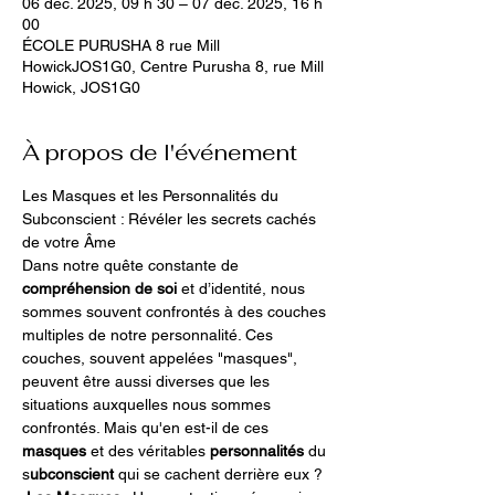
06 déc. 2025, 09 h 30 – 07 déc. 2025, 16 h
00
ÉCOLE PURUSHA 8 rue Mill
HowickJOS1G0, Centre Purusha 8, rue Mill
Howick, JOS1G0
À propos de l'événement
Les Masques et les Personnalités du 
Subconscient : Révéler les secrets cachés 
de votre Âme
Dans notre quête constante de 
compréhension de soi 
et d’identité, nous 
sommes souvent confrontés à des couches 
multiples de notre personnalité. Ces 
couches, souvent appelées "masques", 
peuvent être aussi diverses que les 
situations auxquelles nous sommes 
confrontés. Mais qu'en est-il de ces 
masques
 et des véritables 
personnalités 
du 
s
ubconscient 
qui se cachent derrière eux ?