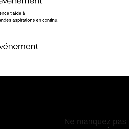
'événement
ence t'aide à
andes aspirations en continu. 
événement
Ne manquez pas 