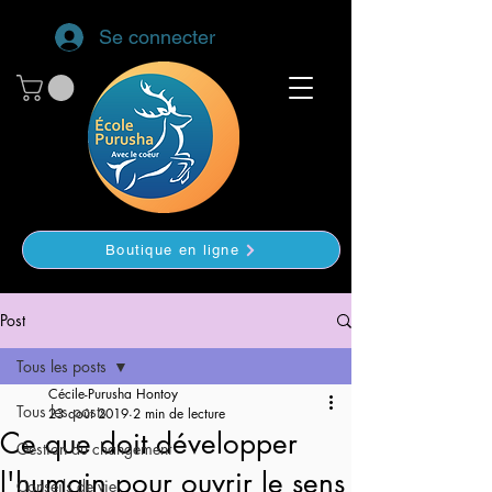
Se connecter
Boutique en ligne
Post
Tous les posts
Cécile-Purusha Hontoy
Tous les posts
23 août 2019
2 min de lecture
Ce que doit développer
Gestion du changement
l'humain pour ouvrir le sens
Conseils de vie