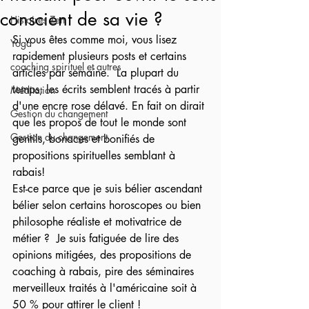
conscient de sa vie ?
Histoires Zen
Si vous êtes comme moi, vous lisez 
Yoga
rapidement plusieurs posts et certains 
coaching spirituel et autres
articles par semaine.  La plupart du 
temps, les écrits semblent tracés à partir 
Méditation
d'une encre rose délavé. En fait on dirait 
Gestion du changement
que les propos de tout le monde sont 
Gestion du changement
gentils, bonaces et bonifiés de 
propositions spirituelles semblant à 
rabais!
Est-ce parce que je suis bélier ascendant 
bélier selon certains horoscopes ou bien 
philosophe réaliste et motivatrice de 
métier ?  Je suis fatiguée de lire des 
opinions mitigées, des propositions de 
coaching à rabais, pire des séminaires 
merveilleux traités à l'américaine soit à 
50 % pour attirer le client ! 