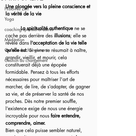
Une plongée vers la pleine conscience et 
Histoires Zen
la vérité de la vie
Yoga
La spiritualité authentique
 ne se 
coaching spirituel et autres
cache pas derrière des 
illusions
; elle se 
Méditation
révèle dans 
l’acceptation de la vie telle 
Gestion du changement
qu’elle est
. Si vivre se résumait à naître, 
grandir, vieillir, et mourir, cela 
Gestion du changement
constituerait déjà une épopée 
formidable. Pensez à tous les efforts 
nécessaires pour maîtriser l'art de 
marcher, de lire, de s’adapter, de gagner 
sa vie, et de préserver la santé de nos 
proches. Dès notre premier souffle, 
l’existence exige de nous une énergie 
incroyable pour nous 
faire entendre, 
comprendre, aimer.
Bien que cela puisse sembler naturel, 