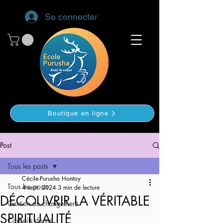
Se connecter
Boutique en ligne
Post
Tous les posts
Cécile-Purusha Hontoy
Tous les posts
4 sept. 2024
3 min de lecture
DÉCOUVRIR LA VÉRITABLE
Gestion du changement
SPIRITUALITÉ
Conseils de vie