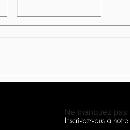
LE DÉNI DU DEUIL: CETTE
SOUFFRANCE SILENCIEUSE
QUI FREINE NOTRE
BONHEUR
Ne manquez pas 
Inscrivez-vous à notre i