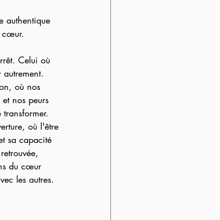
e authentique 
u cœur.
rrêt. Celui où 
r autrement.
on, où nos 
 et nos peurs 
transformer. 
erture, où l'être 
 et sa capacité 
 retrouvée, 
ons du cœur 
vec les autres.