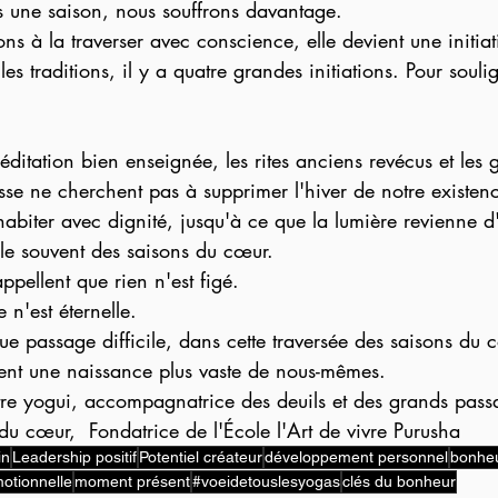
s une saison, nous souffrons davantage.
s à la traverser avec conscience, elle devient une initiat
es traditions, il y a quatre grandes initiations. Pour souli
ditation bien enseignée, les rites anciens revécus et les 
se ne cherchent pas à supprimer l'hiver de notre existenc
'habiter avec dignité, jusqu'à ce que la lumière revienne d
rle souvent des saisons du cœur.
ppellent que rien n'est figé.
n'est éternelle.
ue passage difficile, dans cette traversée des saisons du 
ent une naissance plus vaste de nous-mêmes.
re yogui, accompagnatrice des deuils et des grands passa
u cœur,  Fondatrice de l'École l'Art de vivre Purusha
in
Leadership positif
Potentiel créateur
développement personnel
bonheu
otionnelle
moment présent
#voeidetouslesyogas
clés du bonheur