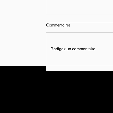
Commentaires
Rédigez un commentaire...
Apprendre à voir la réalité
comme elle est.
École Purusha