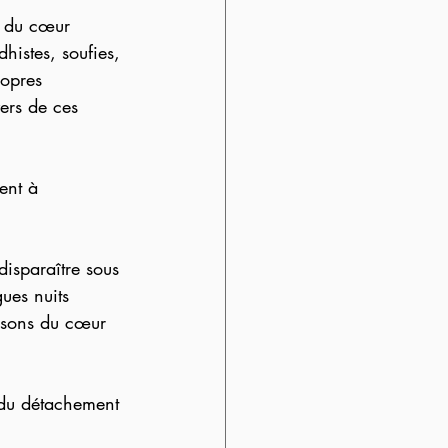
s du cœur  
histes, soufies, 
opres 
ers de ces 
ent à 
disparaître sous 
gues nuits 
aisons du cœur 
 du détachement 