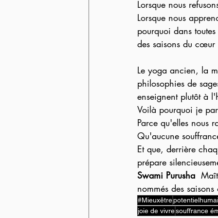
Lorsque nous refuson
Lorsque nous apprenon
pourquoi dans toutes l
des saisons du cœur
Le yoga ancien, la mé
philosophies de sages
enseignent plutôt à l
Voilà pourquoi je pa
Parce qu'elles nous ra
Qu'aucune souffrance 
Et que, derrière chaq
prépare silencieusem
Swami Purusha  
Maît
nommés des saisons d
#Mieuxêtre
potentielhuma
joie de vivre
souffrance ém