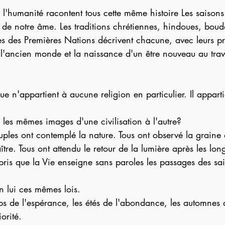
 l'humanité racontent tous cette même histoire Les saison
n de notre âme. Les traditions chrétiennes, hindoues, boudd
s des Premières Nations décrivent chacune, avec leurs pr
 l'ancien monde et la naissance d'un être nouveau au trav
 n'appartient à aucune religion en particulier. Il apparti
n les mêmes images d'une civilisation à l'autre?
uples ont contemplé la nature. Tous ont observé la graine 
ître. Tous ont attendu le retour de la lumière après les lon
pris que la Vie enseigne sans paroles les passages des s
n lui ces mêmes lois.
mps de l'espérance, les étés de l'abondance, les automnes
iorité.