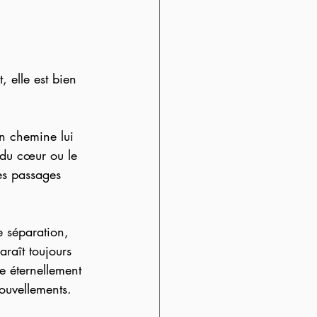
 elle est bien 
in chemine lui 
 du cœur ou le 
es passages 
 séparation, 
raît toujours 
e éternellement 
ouvellements.