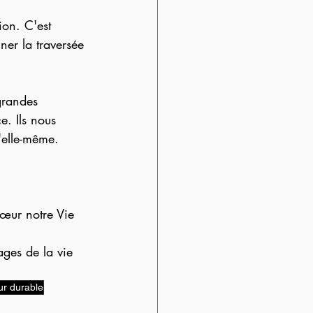
ion. C'est 
gner la traversée 
grandes 
e. Ils nous 
'elle-même.
cœur notre Vie 
ges de la vie 
r durable