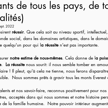
nts de tous les pays, de t
alités)
ept. 2022
irent 
réussir
. Que cela soit au niveau sportif, intellectue
onde social, dans les domaines artistiques, dans le domain
e quelqu'un pour qui l
a réussite
 n'est pas importante.    
surer 
notre estime de nous-mêmes
. Cela donne de l
a puis
e
.  
La réussite
 nous sourit: il nous semble tomber en amou
aire ! Il pleut, qu'à cela ne tienne, nous ferons disparaîtr
sible.  Nous sommes prêts à gravir tous les monts Everest
lents et nos savoir-faire, reconnus positivement pour nos q
utres, acceptés dans qui nous sommes et notre histoire per
ie de la famille humaine.  Notre pouvoir intérieur augment