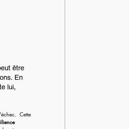
eut être 
ions. En 
e lui, 
'échec.  Cette 
ilience