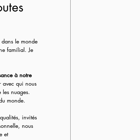
outes
l, dans le monde 
e familial. Je 
sance à notre 
r avec qui nous 
e les nuages. 
 du monde. 
ualités, invités 
sonnelle, nous 
e et 