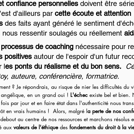
et confiance personnelles
 doivent être sér
est d'ailleurs par 
cette écoute et attention 
s
 des faits ayant généré le sentiment d'éc
nous ressentir soulagés ou réellement 
aid
 
processus de coaching
 nécessaire pour r
 positives
 autour de l'espoir d'un futur reco
 l
es ponts du réalisme et du bon sens.
Cé
y, auteure, conférencière, formatrice.
raiment ? Je répondrais, au risque de nier les difficultés du 
p angélique, en un grand oui ! 
L'échec
 existe bel et bien.
fois par jour et en faire état dans l'authenticité nous tra
tôt en vrais humains !  Alors, malgré l
a perte de nos confo
 debout au centre de nos ressources et marchons résolus et
é aux 
valeurs de l'éthique
 des 
fondements du droit à la vi