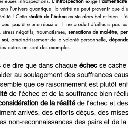
érieuses introspections. 
L'introspection
 exige l
'authenticité
s l'univers quantique, la vérité ne peut provenir que d'
alité ! Cette r
éalité de l'échec
 existe alors bel et bien. L'
peut pas être une réussite.  Il ne produit d'ailleurs pas le
, stress négatifs, traumatismes, 
sensations de mal-être
, 
per
 soi,
 amoindrissement de la volonté personnelle, 
dépendan
 des autres en sont des exemples.  
as de dire que dans chaque 
échec
 se cache
 aider au soulagement des souffrances cau
e semble que ce raisonnement est plutôt enfa
ité
 de l'échec et de la souffrance bien réelle
considération de la réalité
 de l'échec et des 
iment arrivés, des efforts déçus, des mise
des non-reconnaissances des pairs et de la