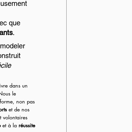
ieusement 
hec que 
ants
. 
emodeler 
nstruit 
cile 
vivre dans un 
 Nous le 
nsforme, non pas 
rts
 et de nos 
 volontaires 
e
 et à la
 réussite 