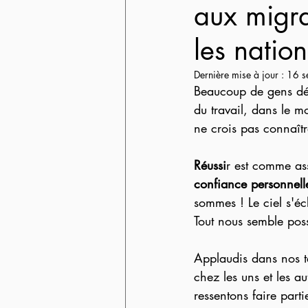
aux migra
les nation
Dernière mise à jour :
16 s
Beaucoup de gens dés
du travail, dans le m
ne crois pas connaîtr
Réussi
r est comme as
confiance personnell
sommes ! Le ciel s'écl
Tout nous semble pos
Applaudis dans nos ta
chez les uns et les a
ressentons faire part