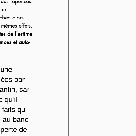
 des réponses. 
une 
échec alors 
s mêmes effets. 
tes de l'estime 
ces et auto-
 une 
sées par 
ntin, car 
 qu'il 
faits qui 
s au banc 
 perte de 