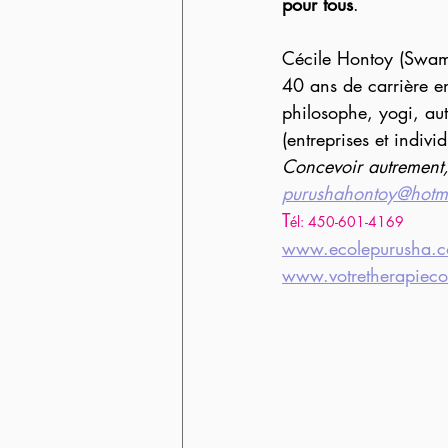
pour tous
. 
Cécile Hontoy (Swam
40 ans de carrière en
philosophe, yogi, au
(entreprises et indiv
Concevoir autrement
purushahontoy@hotm
T
él: 450-601-4169
www.ecolepurusha.
www.votretherapiec