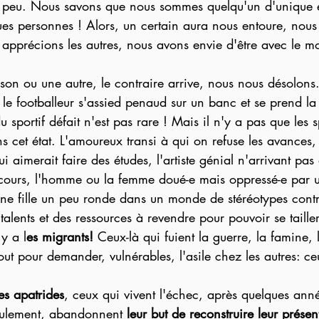
ue peu. Nous savons que nous sommes quelqu'un d'unique e
es personnes ! Alors, un certain aura nous entoure, nou
apprécions les autres, nous avons envie d'être avec le mo
son ou une autre, le contraire arrive, nous nous désolons.
 le footballeur s'assied penaud sur un banc et se prend la 
sportif défait n'est pas rare ! Mais il n'y a pas que les sp
ns cet état. L'amoureux transi à qui on refuse les avances,
 aimerait faire des études, l'artiste génial n'arrivant pas 
ncours, l'homme ou la femme doué-e mais oppressé-e par u
eune fille un peu ronde dans un monde de stéréotypes cont
talents et des ressources à revendre pour pouvoir se taille
y a l
es migrants!
 Ceux-là qui fuient la guerre, la famine,
out pour demander, vulnérables, l'asile chez les autres: ce
les apatrides
, ceux qui vivent l'échec, après quelques année
eulement, abandonnent 
leur but de reconstruire leur présen