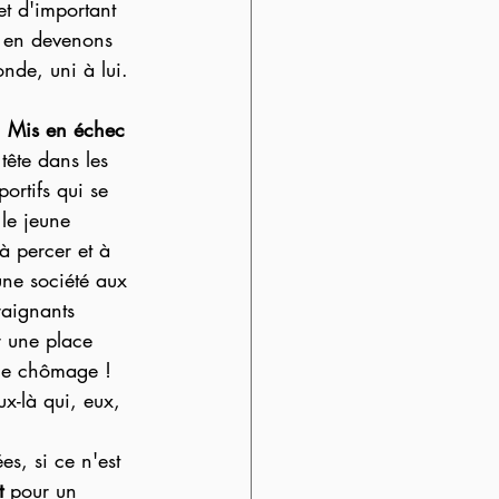
t d'important 
s en devenons 
nde, uni à lui.
 
Mis en échec 
tête dans les 
ortifs qui se 
 le jeune 
à percer et à 
ne société aux 
raignants 
r une place 
 le chômage ! 
ux-là qui, eux, 
s, si ce n'est 
t
 pour un 