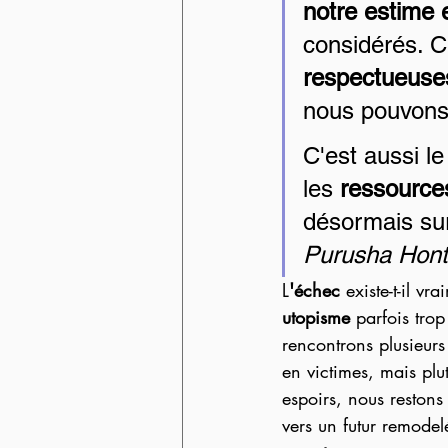
notre estime 
considérés. C'
respectueuse
nous pouvons 
C'est aussi le
les 
ressources
désormais sur
Purusha Honto
L
'échec
 existe-t-il v
utopisme 
parfois tro
rencontrons plusieurs 
en victimes, mais plu
espoirs, nous restons
vers un futur remodel