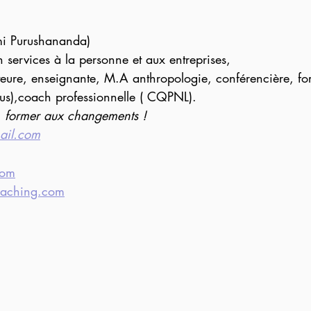
i Purushananda)
 services à la personne et aux entreprises,
teure, enseignante, M.A anthropologie, conférencière, fo
idus),coach professionnelle ( CQPNL).
, former aux changements !
ail.com
com
oaching.com