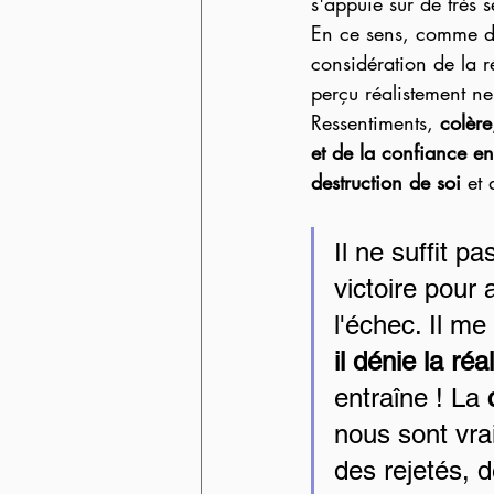
s'appuie sur de très s
En ce sens, comme dan
considération de la ré
perçu réalistement ne 
Ressentiments, 
colère
et de la confiance en
destruction de soi
 et
Il ne suffit p
victoire pour
l'échec. Il m
il dénie la réal
entraîne ! La 
nous sont vra
des rejetés, 