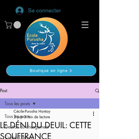
Se connecter
Boutique en ligne
Post
Tous les posts
Cécile-Purusha Hontoy
Tous les posts
2 juin
3 min de lecture
LE DÉNI DU DEUIL: CETTE
Gestion du changement
SOUFFRANCE
Conseils de vie