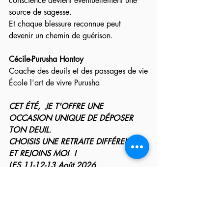
conscience devient éventuellement une 
source de sagesse.
Et chaque blessure reconnue peut 
devenir un chemin de guérison.
Cécile-Purusha Hontoy
Coache des deuils et des passages de vie
École l'art de vivre Purusha
CET ÉTÉ,  JE T'OFFRE UNE 
OCCASION UNIQUE DE DÉPOSER 
TON DEUIL.
CHOISIS UNE RETRAITE DIFFÉRENTE 
ET REJOINS MOI  !
LES 11-12-13 Août 2026 .
 Réserve ta place dès maintenant ! ( 
places limitées pour un travail 
professionnel)