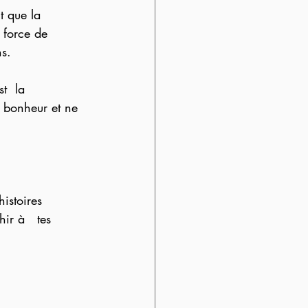
t que la 
 force de 
ns.
e bonheur et ne 
histoires 
ir à   tes 