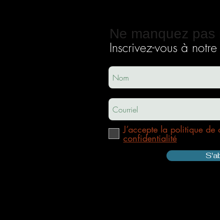
Ne manquez pas 
Inscrivez-vous à notre i
ec
usha.co
m
J’accepte la politique de 
confidentialité
S'a