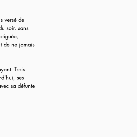
is versé de 
du soir, sans 
atiguée, 
nt de ne jamais 
yant. Trois 
rd'hui, ses 
avec sa défunte 