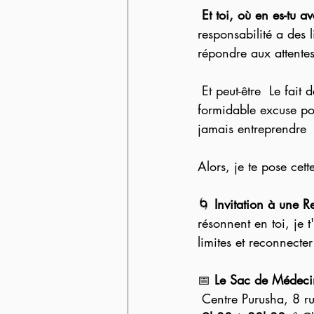
Et toi, où en es-tu a
responsabilité a des 
répondre aux attentes
 Et peut-être  Le fait de donner à l'autre, aux autres à en mourir d'épuisement est  la 
formidable excuse pou
jamais entreprendre  
Alors, je te pose cett
🌀 
Invitation à une R
résonnent en toi, je t
limites et reconnecte
📅 
Le Sac de Médeci
 Centre Purusha, 8 r