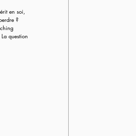
rit en soi, 
 perdre ?
aching 
. La question 