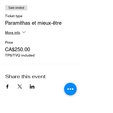
mieux être
qui tombent justes , au bon
moment et nous obligent en quelques
Sale ended
sortes à te saluer bien bas! Merci pour ses
années d'enseignements toujours
Ticket type
renouvelés! ( Frédérique)
Paramithas et mieux-être
More info
Price
CA$250.00
TPS/TVQ included
Share this event
Purusha School