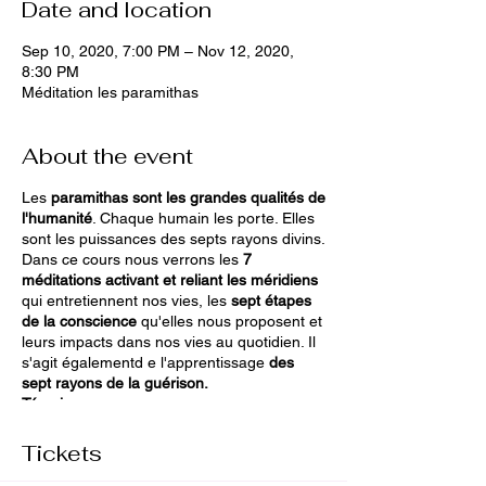
Date and location
Sep 10, 2020, 7:00 PM – Nov 12, 2020,
8:30 PM
Méditation les paramithas
About the event
Les
paramithas sont les grandes qualités de
l'humanité
. Chaque humain les porte. Elles
sont les puissances des septs rayons divins.
Dans ce cours nous verrons les
7
méditations activant et reliant les méridiens
qui entretiennent nos vies, les
sept étapes
de la conscience
qu'elles nous proposent et
leurs impacts dans nos vies au quotidien. Il
s'agit égalementd e l'apprentissage
des
sept rayons de la guérison.
Témoignage
:
Chacun de tes cours, chacune de tes
sessions, se proposent comme u
ne
Tickets
guidance, une thérapie, des propositions de