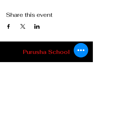
Share this event
Purusha School
8 Mill Street
Howick (Qc) J0S 1G0, Québec
TELEPHONE
:
450-601-4169
EMAIL :
info@ecolepurusha.com
Do not miss our
appointments!
Subscribe to our
newsletter: