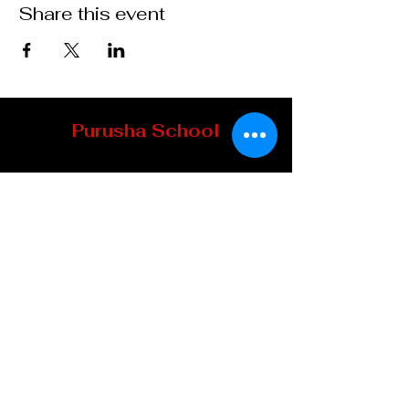
Share this event
Purusha School
8 Mill Street
Howick (Qc) J0S 1G0, Québec
TELEPHONE
:
450-601-4169
EMAIL :
info@ecolepurusha.com
Do not miss our
appointments!
Subscribe to our
newsletter: