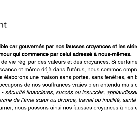
nt
ible car gouvernés par nos fausses croyances et les sté
amour qui commence par celui adressé à nous-mêmes.
 vie régi par des valeurs et des croyances. Si certain
aissance et même déjà dans l’utérus, nous sommes emprei
s élaborons une maison sans portes, sans fenêtres, en
occupons de nos souffrances vraies bien entendu mais 
s -
sécurité financières, succès ou insuccès, applaudiss
che de l’âme sœur ou divorce, travail ou inutilité, sant
urner,
nous passons ainsi nos fausses croyances à nos 
choses, nous n’époussetons pas notre maison et nous vi
âteau et avec toute la bonne foi du monde nous pensons
ces engendrent une mort de l’âme, une mort de la vie e