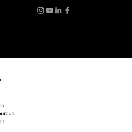
BLOG
ABOUT ME
CONTACT
?
es
ourquoi
on