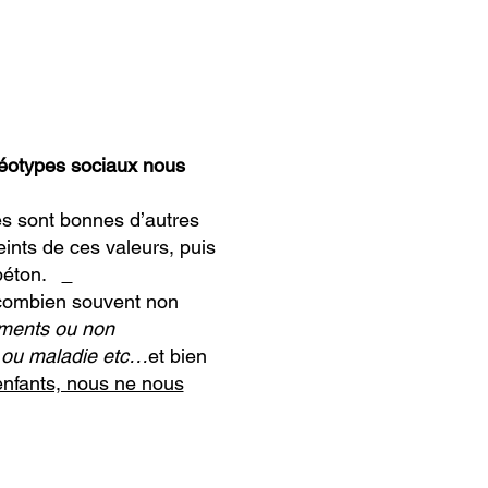
réotypes sociaux nous
es sont bonnes d’autres
nts de ces valeurs, puis
 béton.
combien souvent non
ements ou non
é ou maladie etc…
et bien
enfants, nous ne nous
vons dans un taudis que
 avoir raison
.
n nous et donc de