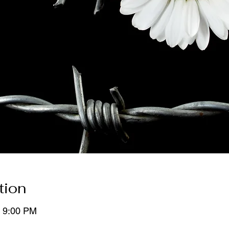
tion
– 9:00 PM