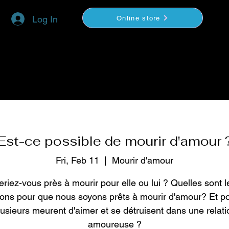
Log In
Online store
YOGA
COACHING
VIDEOS BOUTIQUE
Est-ce possible de mourir d'amour 
Fri, Feb 11
  |  
Mourir d'amour
eriez-vous près à mourir pour elle ou lui ? Quelles sont l
ions pour que nous soyons prêts à mourir d'amour? Et p
lusieurs meurent d'aimer et se détruisent dans une relati
amoureuse ?