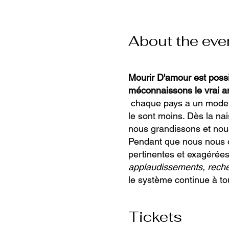
About the eve
Mourir D'amour est poss
méconnaissons le vrai 
chaque pays a un mode de
le sont moins. Dès la n
nous grandissons et nou
Pendant que nous nous 
pertinentes et exagérée
applaudissements, recher
le système continue à to
ouvrons pas à d’autres 
nous prenons pour un ch
Tickets
Mais ces fausses croyan