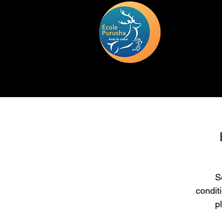
HOME
TRAINING
DEUIL
S
condit
p