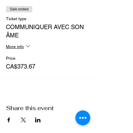
portera toute votre vie. Attendez-vous
un rituel d'importance et de recevoir votre
Sale ended
nom sacré.
Ticket type
COMMUNIQUER AVEC SON
ÂME
More info
Price
CA$373.67
Share this event