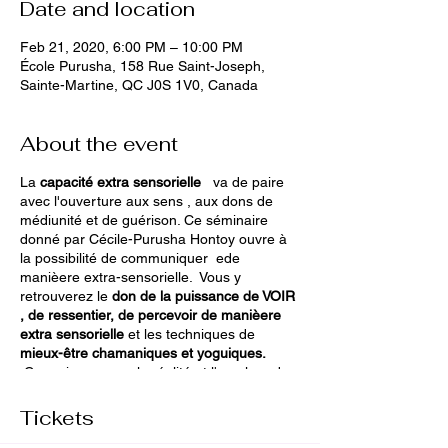
Date and location
Feb 21, 2020, 6:00 PM – 10:00 PM
École Purusha, 158 Rue Saint-Joseph,
Sainte-Martine, QC J0S 1V0, Canada
About the event
La
capacité extra sensorielle
va de paire
avec l'ouverture aux sens , aux dons de
médiunité et de guérison. Ce séminaire
donné par Cécile-Purusha Hontoy ouvre à
la possibilité de communiquer ede
manièere extra-sensorielle. Vous y
retrouverez le
don de la puissance de VOIR
, de ressentier, de percevoir de manièere
extra sensorielle
et les techniques de
mieux-être chamaniques et yoguiques.
Connaissez-vous la réalité et l'ampleur de
vos vibrations personnelles? apprendre a
vivre avec leur point de résonnance ultime!
Tickets
Cette initiation yoguique classique vous