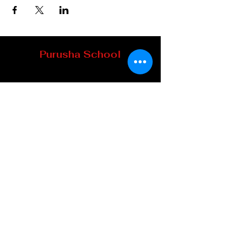
Purusha School
8 Mill Street
Howick (Qc) J0S 1G0, Québec
TELEPHONE
:
450-601-4169
EMAIL :
info@ecolepurusha.com
Do not miss our
appointments!
Subscribe to our
newsletter: