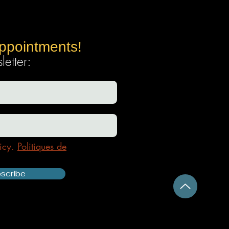
appointments!
etter:
icy.
Politiques de
scribe