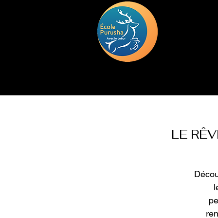
HOME
TRAINING
DEUIL
LE RÊV
Décou
l
pe
ren