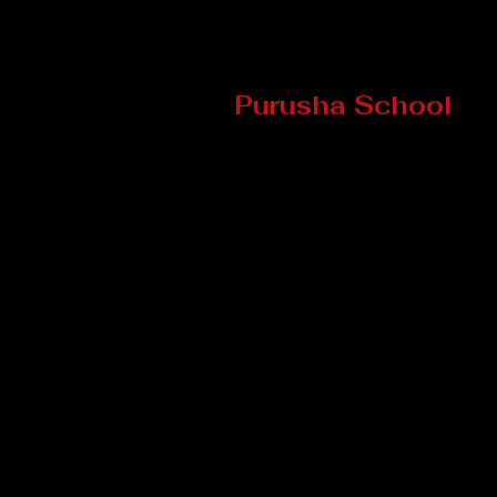
Purusha School
8 Mill Street
Howick (Qc) J0S 1G0, Québ
TELEPHONE
: 450-601-4169
EMAIL :
info@ecolepurush
©2025 École Purusha -
Politiques de confidentialité