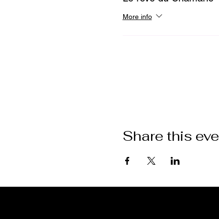
More info
Google Maps were blocked due to 
Share this eve