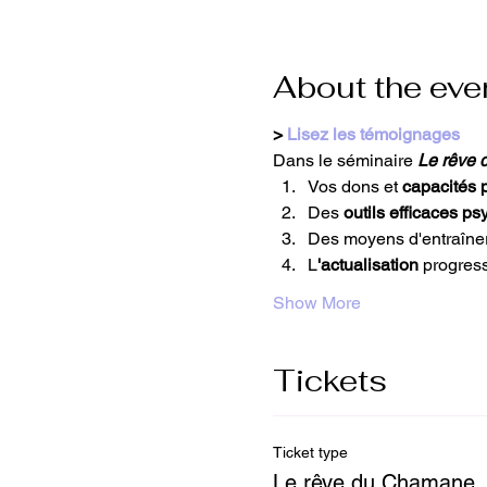
About the eve
> 
Lisez les témoignages
Dans le séminaire 
Le rêve 
Vos dons et 
capacités 
Des 
outils efficaces ps
Des moyens d'entraîner v
L
'actualisation
 progress
Show More
Tickets
Ticket type
Le rêve du Chamane