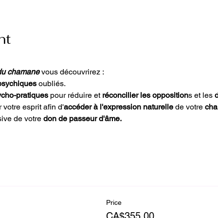
nt
du chamane 
vous découvrirez :
psychiques
 oubliés.
ycho-pratiques 
pour réduire et
 réconcilier les opposition
s et les 
d
otre esprit afin d'
accéder à l'expression naturelle
 de votre 
cha
ive de votre
 don de passeur d'âme.
Price
CA$355.00