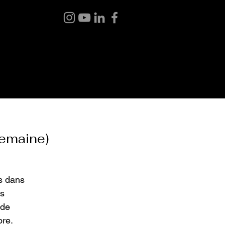
BLOG
ABOUT ME
CONTACT
emaine)
s dans
és
 de
ore.