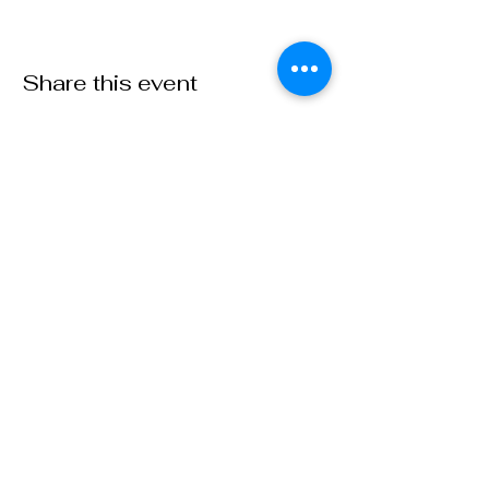
Share this event
Purusha School
8 Mill Street
Howick (Qc) J0S 1G0, Québec
TELEPHONE
:
450-601-4169
EMAIL :
info@ecolepurusha.com
Do not miss our
appointments!
Subscribe to our
newsletter: