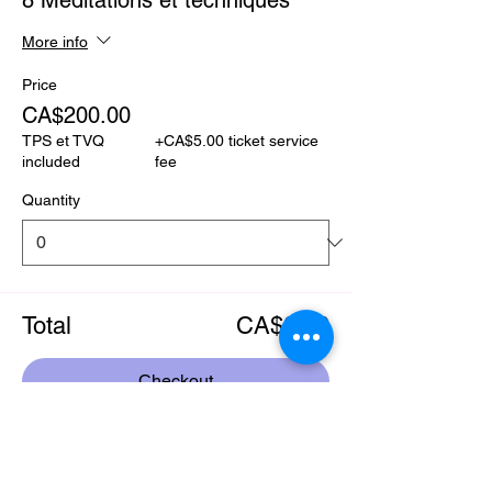
8 Méditations et techniques
More info
Price
CA$200.00
TPS et TVQ
+CA$5.00 ticket service
included
fee
Quantity
Total
CA$0.00
Checkout
Share this event