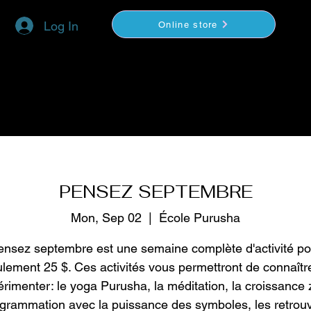
Log In
Online store
YOGA
COACHING
VIDEOS BOUTIQUE
PENSEZ SEPTEMBRE
Mon, Sep 02
  |  
École Purusha
ensez septembre est une semaine complète d'activité po
lement 25 $. Ces activités vous permettront de connaîtr
rimenter: le yoga Purusha, la méditation, la croissance 
grammation avec la puissance des symboles, les retrouv