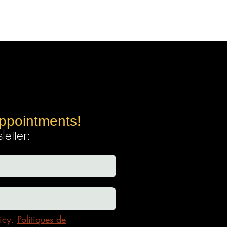
appointments!
etter:
icy.
Politiques de