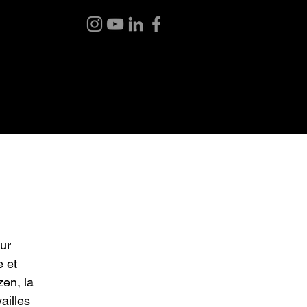
BLOG
ABOUT ME
CONTACT
ur
e et
zen, la
ailles