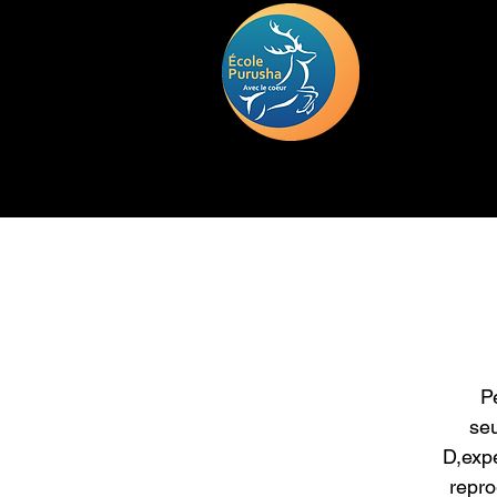
HOME
TRAINING
DEUIL
P
seu
D,expé
repro