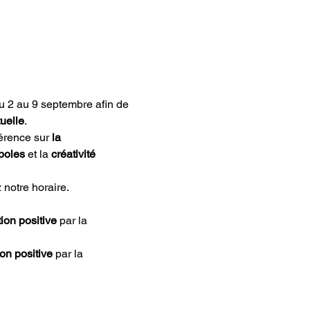
du 2 au 9 septembre afin de 
tuelle
.
érence sur 
la 
boles 
et la
 créativité 
 notre horaire.
on positive
 par la 
on positive
 par la 