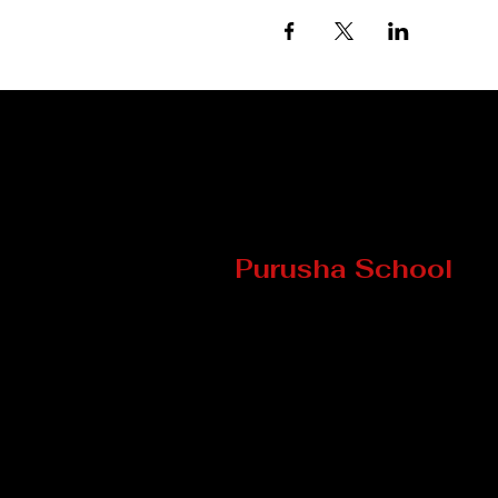
Purusha School
8 Mill Street
Howick (Qc) J0S 1G0, Québ
TELEPHONE
: 450-601-4169
EMAIL :
info@ecolepurush
©2025 École Purusha -
Politiques de confidentialité