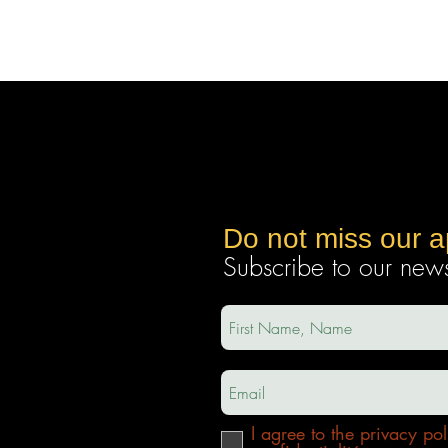
Do not miss our 
Subscribe to our newsl
ec
a.com
I agree to the privacy pol