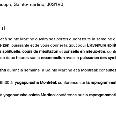
oseph, Sainte-martine, J0S1V0
nt
 et à sainte Martine ouvrira ses portes durant toute la semaine 
e zen
, puissante et de vous donner la goût pour 
L'aventure spiri
 spirituelle
, 
cours de méditation
 et 
conseils en mieux-être
, conf
s de deux heures sur la
 reconnection
 avec la 
puissance des sym
sha 
durant la semaine  à Sainte Martine et à Montréal: consultez
19h30 à 
 yogapurusha Montréal:
 conférence sur l
a reprogrammati
à 
yogapurusha sainte Martine
: conférence sur la 
reprogrammati