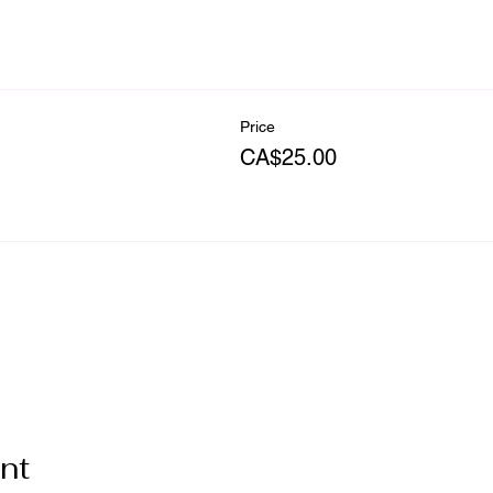
Price
CA$25.00
your Analytics and functional cookie settings.
nt