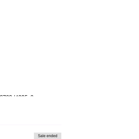
586763d4235c?
Sale ended