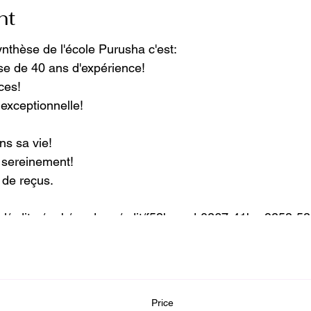
nt
ynthèse de l'école Purusha c'est:
ise de 40 ans d'expérience!
aces!
 exceptionnelle!
ns sa vie!
t sereinement!
é de reçus.
html/editor/web/renderer/edit/f53bccad-0267-41be-9253-
597-49e9-a2b9-792002
Price