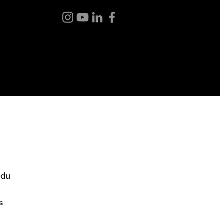
BLOG
ABOUT ME
CONTACT
 du
s