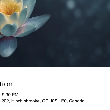
tion
– 9:30 PM
-202, Hinchinbrooke, QC J0S 1E0, Canada