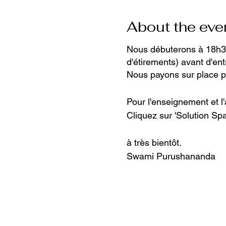
About the eve
Nous débuterons à 18h30
d'étirements) avant d'entr
Nous payons sur place po
Pour l'enseignement et l'
Cliquez sur 'Solution Spa
à très bientôt.
Swami Purushananda
Google Maps were blocked due to 