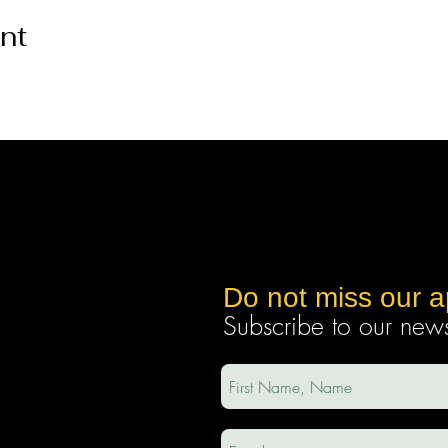
nt
Do not miss our 
Subscribe to our newsl
ec
a.com