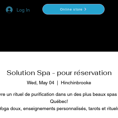
Log In
Online store
YOGA
COACHING
VIDEOS BOUTIQUE
Solution Spa - pour réservation
Wed, May 04
  |  
Hinchinbrooke
vre un rituel de purification dans un des plus beaux spas
Québec!
Yoga doux, enseignements personnalisés, tarots et rituel