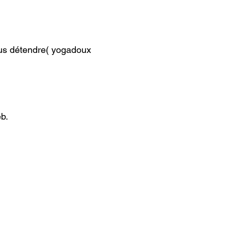
ous détendre( yogadoux
b.