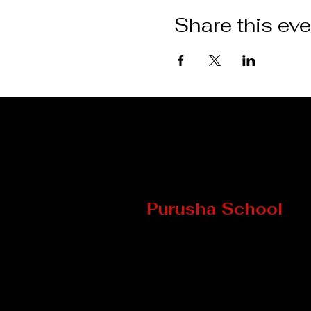
Share this eve
Purusha School
8 Mill Street
Howick (Qc) J0S 1G0, Québ
TELEPHONE
: 450-601-4169
EMAIL :
info@ecolepurush
©2025 École Purusha -