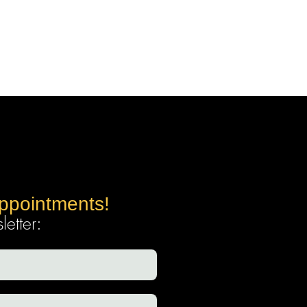
appointments!
etter: