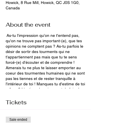
Howick, 8 Rue Mill, Howick, QC J0S 1G0,
Canada
About the event
As-tu l'impression qu'on ne t'entend pas,
qu'on ne trouve pas important-(e), que tes
opinions ne comptent pas ? As-tu parfois le
désir de sortir des tourments qui ne
t'appartiennent pas mais que tu te sens
forcé-(e) d'écouter et de comprendre !
Aimerais tu ne plus te laisser emporter au
coeur des tourmentes humaines qui ne sont
pas les tiennes et de rester tranquille à
l'intérieur de toi ! Manques tu d'estime de toi
même ? L'estime de soi permet de faire la
paix avec le passé et de pouvoir passer
justement à autre chose. Cependant,
Tickets
enrichie de l'expérience l'estime de soi
permet de mettre ses limites dans le
moment présent. De ce fait, l'estime de soi
Sale ended
une fois retrouvée permet d'envisager des