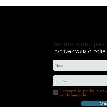
Ne manquez pas 
Inscrivez-vous à notre i
ec
usha.co
m
J’accepte la politique de 
confidentialité
S'a