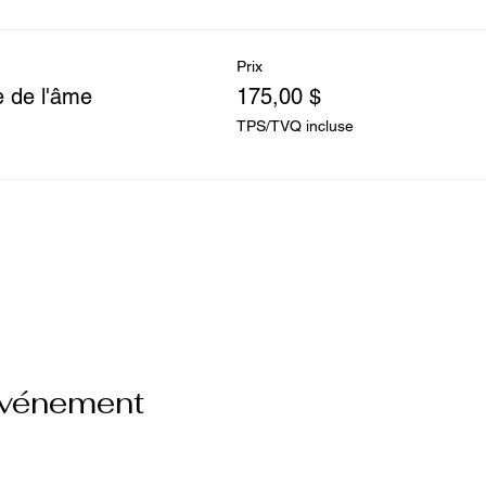
Prix
 de l'âme
175,00 $
TPS/TVQ incluse
son de vos paramètres de données analytiques et de coo
événement