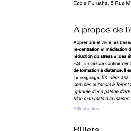
Ecole Purusha, 8 Rue M
À propos de l
Apprendre et vivre les base
re-centration 
et 
méditation d
réduction du stress 
et 
des é
P.S : En cas de confinement,
de formation à distance. Il es
Témoignage: 
En  deux ans, 
commence l'école à Toronto en
 gérante d'une galerie d'art
Mon mari reste à la maison 
Afficher plus
Billets