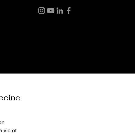
 BOUTIQUE
BLOGUE
À PROPOS
CONTACT
ecine
en
a vie et