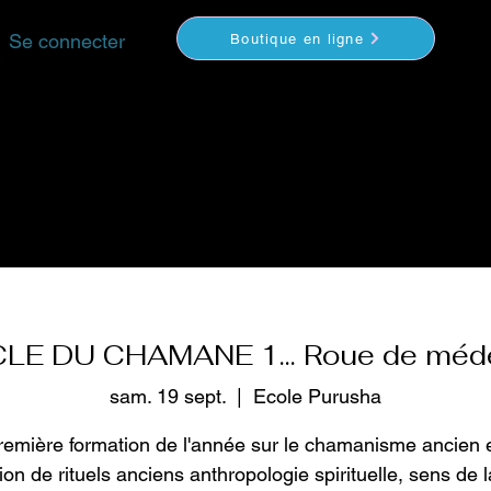
Se connecter
Boutique en ligne
YOGA
MÉDITATION
COACHING
VIDEOS
S
LE DU CHAMANE 1... Roue de méd
sam. 19 sept.
  |  
Ecole Purusha
remière formation de l'année sur le chamanisme ancien 
on de rituels anciens anthropologie spirituelle, sens de l