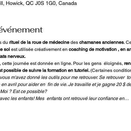
ill, Howick, QC J0S 1G0, Canada
'événement
s du 
rituel de la roue de médecine
 des 
chamanes anciennes
. C
e soi 
est utilisée créativement en
 coaching de motivation , en ar
tats nerveux.
 cette journée est donnée en ligne. Pour les gens  éloignés, 
ren
t possible de suivre la formation en tutoriel. 
(Certaines condition
vous m'avez donné les outils pour me retrouver. Se retrouver  t
 avril pour aider en  fin de vie. Je travaille et je gagne 20 $ de 
! Moi ? Est ce possible?
avec les enfants! Mes  enfants ont retrouvé leur confiance en…