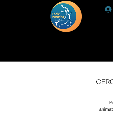
ACCUEIL
RETRAITE
DEUIL
TÉMOIGNAGE
CERC
P
animati