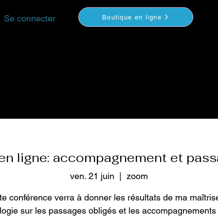
Se connecter
Boutique en ligne
YOGA
MÉDITATION
COACHING
VIDEOS
S
en ligne: accompagnement et pass
ven. 21 juin
  |  
zoom
te conférence verra à donner les résultats de ma maîtris
ologie sur les passages obligés et les accompagnements 