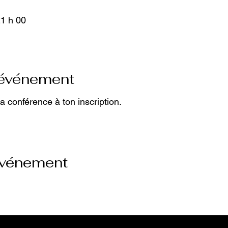
21 h 00
'événement
la conférence à ton inscription.
événement