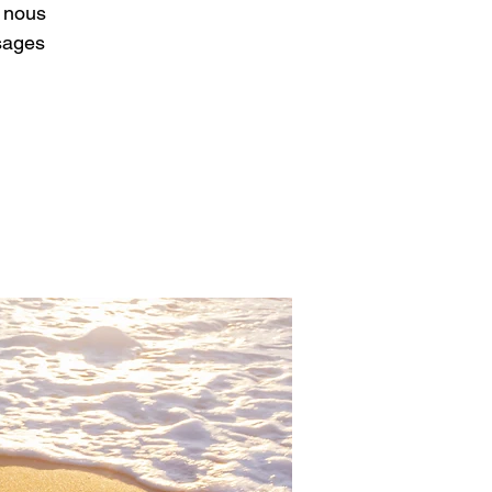
 nous
sages