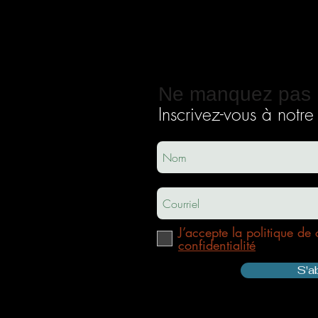
Ne manquez pas 
Inscrivez-vous à notre i
ec
usha.co
m
J’accepte la politique de 
confidentialité
S'a