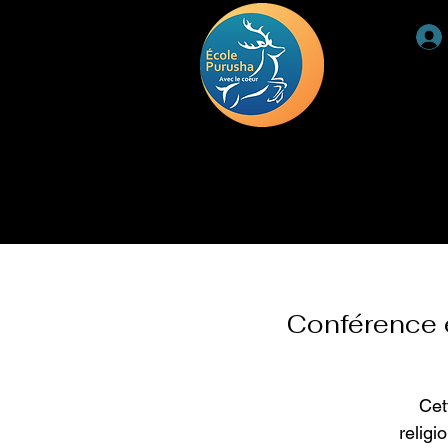
ACCUEIL
RETRAITE
DEUIL
TÉMOIGNAGE
Conférence 
Cet
religi