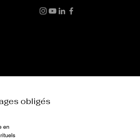
 BOUTIQUE
BLOGUE
À PROPOS
CONTACT
ages obligés
e en
rituels