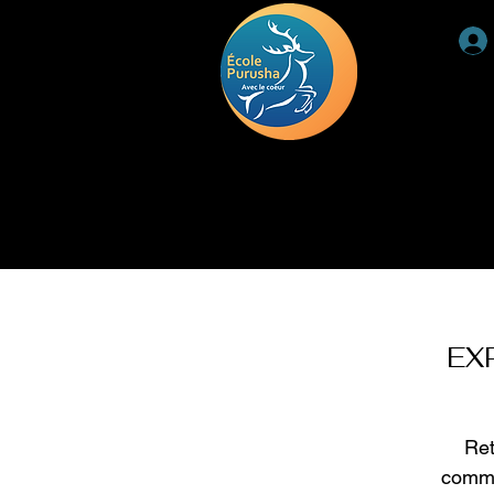
ACCUEIL
RETRAITE
DEUIL
TÉMOIGNAGE
EX
Ret
commu