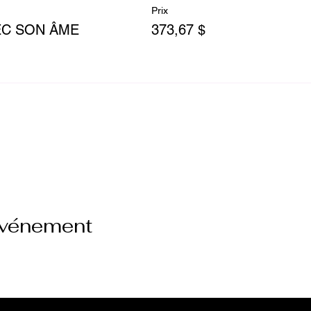
Prix
C SON ÂME
373,67 $
son de vos paramètres de données analytiques et de coo
événement