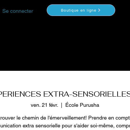
Se connecter
Boutique en ligne
YOGA
MÉDITATION
COACHING
VIDEOS
S
PERIENCES EXTRA-SENSORIELLES 
ven. 21 févr.
  |  
École Purusha
rouver le chemin de l'émerveillement! Prendre en compt
nication extra sensorielle pour s'aider soi-même, comp