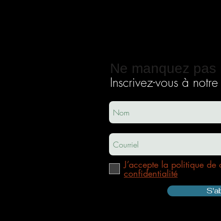
Ne manquez pas 
Inscrivez-vous à notre i
ec
usha.co
m
J’accepte la politique de 
confidentialité
S'a