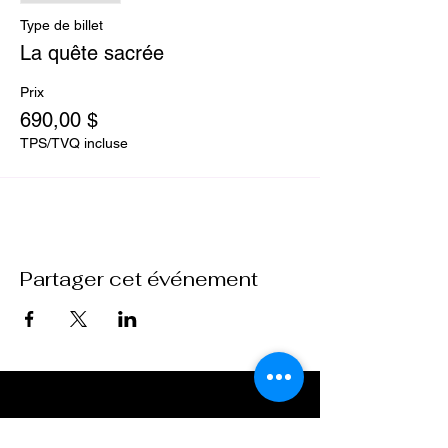
P.S : En cas de confinement,ces jours seront
proposés comem réflexions au quotidien.
Type de billet
Nous respecterons en pleine nature les
La quête sacrée
régles de distanciation et autres.
Prix
690,00 $
TPS/TVQ incluse
Partager cet événement
École Purusha