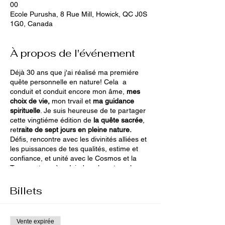
00
Ecole Purusha, 8 Rue Mill, Howick, QC J0S
1G0, Canada
À propos de l'événement
Déjà 30 ans que j'ai réalisé ma premiére
quête personnelle en nature! Cela a
conduit et conduit encore mon âme,
mes
choix de vie,
mon trvail et
ma guidance
spirituelle
. Je suis heureuse de te partager
cette vingtiéme édition de
la quête sacrée
,
ret
raite de sept jours en pleine nature.
Défis, rencontre avec les divinités alliées et
les puissances de tes qualités, estime et
confiance, et unité avec le Cosmos et la
Terre, notre mère. Ici, dans la nature, l
e
chamane
trouve toute sa place et sa raison
d'être une
passeure d'âmes,
une coach de
Billets
vie spirituelle,
une
accompagnante
et
surtout une
personne connectée, puissante
et à sa place dans l'univers!
Vente expirée