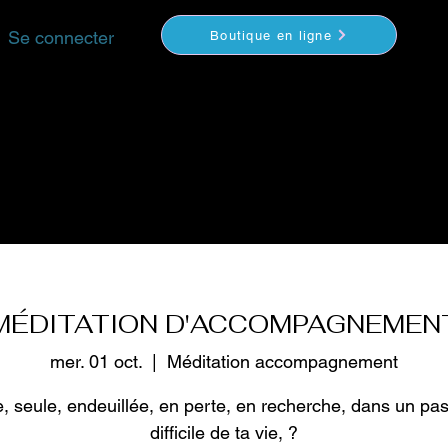
Se connecter
Boutique en ligne
YOGA
MÉDITATION
COACHING
VIDEOS
S
MÉDITATION D'ACCOMPAGNEMEN
mer. 01 oct.
  |  
Méditation accompagnement
te, seule, endeuillée, en perte, en recherche, dans un pa
difficile de ta vie, ?