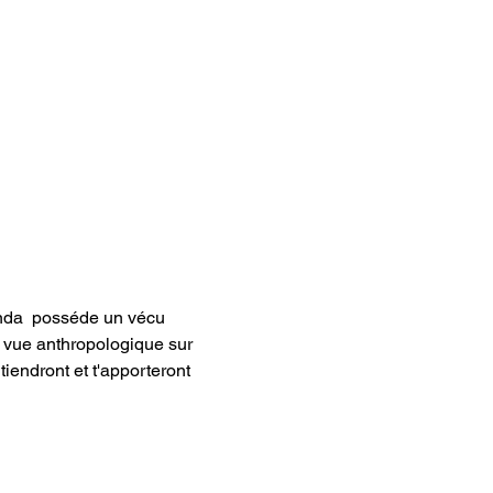
nda  posséde un vécu 
e vue anthropologique sur 
endront et t'apporteront 