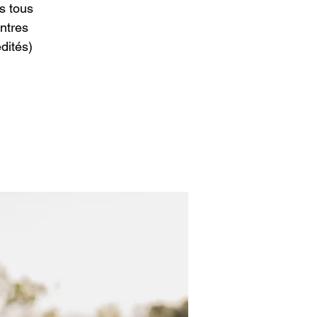
s tous
ntres
dités)