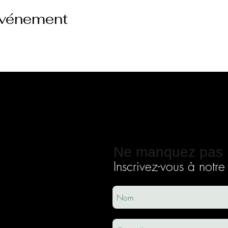
événement
Ne manquez pas 
Inscrivez-vous à notre i
ec
usha.co
m