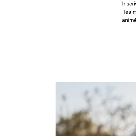
Inscr
les 
animé