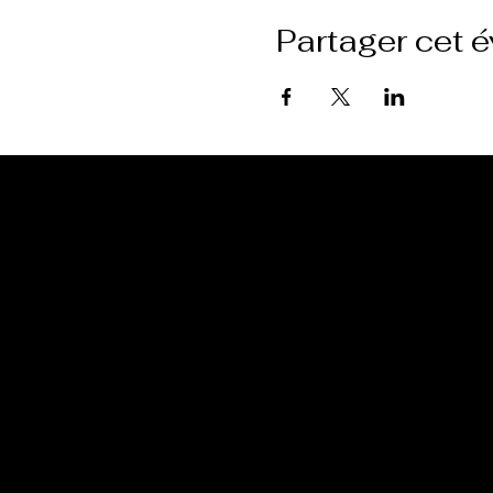
Partager cet 
École Purusha
8 rue Mill
Howic
k (Qc) J0S
1G0, Québ
TÉLÉPHONE
: 450-601-4169
COURRIEL :
info@ecolepur