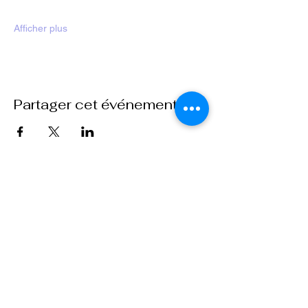
Afficher plus
Partager cet événement
École Purusha
8 rue Mill
Howic
k (Qc) J0S
1G0, Québec
TÉLÉPHONE
:
450-601-4169
COURRIEL :
info@ecolepurusha.co
m
Ne manquez pas