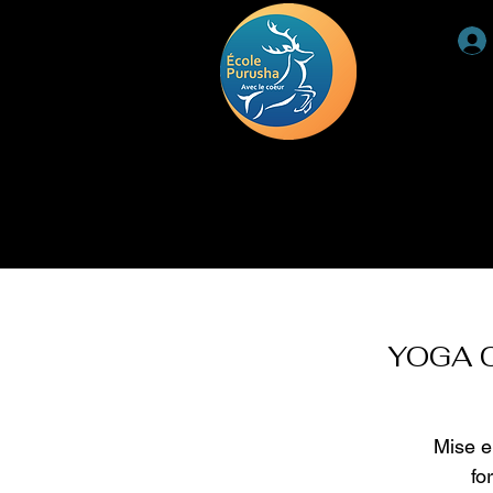
ACCUEIL
RETRAITE
DEUIL
TÉMOIGNAGE
YOGA C
Mise e
fo