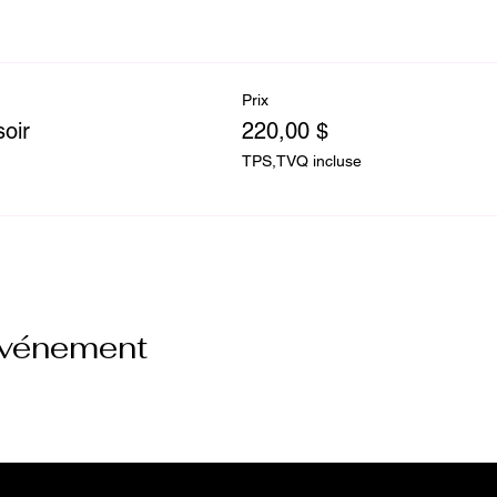
Prix
oir
220,00 $
TPS,TVQ incluse
événement