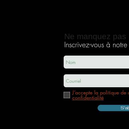
Ne manquez pas 
Inscrivez-vous à notre i
ec
usha.co
m
J’accepte la politique de 
confidentialité
S'a