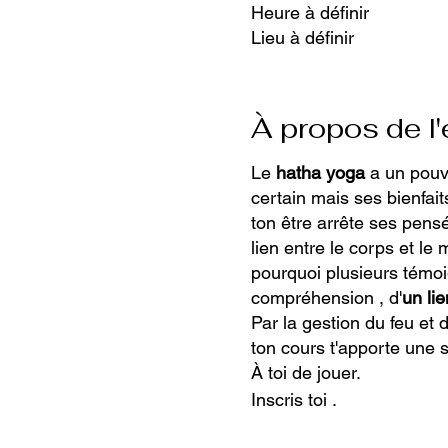
Heure à définir
Lieu à définir
À propos de l
Le
hatha yoga
a un pouvo
certain mais ses bienfai
ton être arrête ses pensé
lien entre le corps et le
pourquoi plusieurs témoi
compréhension , d'
un li
Par la gestion du feu et 
ton cours t'apporte une s
À toi de jouer.
Inscris toi .
Engage toi à ton bien êtr