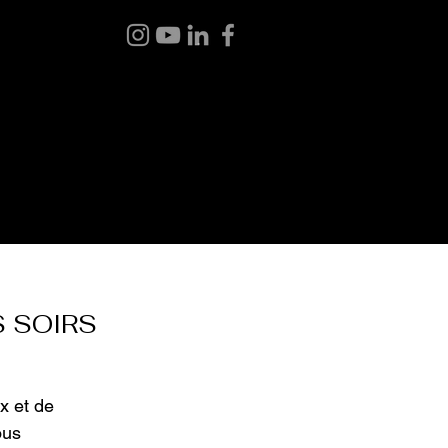
 BOUTIQUE
BLOGUE
À PROPOS
CONTACT
S SOIRS
x et de
ous