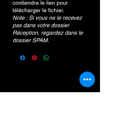
contiendra le lien pour
télécharger le fichier.
Note : Si vous ne le recevez
pas dans votre dossier
Réception, regardez dans le
dossier SPAM.
École Purusha
8 rue Mill
Howic
k (Qc) J0S
1G0, Québec
TÉLÉPHONE
:
450-601-4169
COURRIEL :
info@ecolepurusha.co
m
Ne manquez pas
nos rendez-vous!