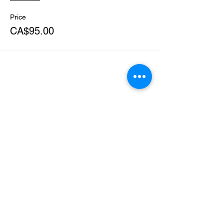
Price
CA$95.00
Share this event
Purusha School
8 Mill Street
Howick (Qc) J0S 1G0, Québec
TELEPHONE
:
450-601-4169
EMAIL :
info@ecolepurusha.com