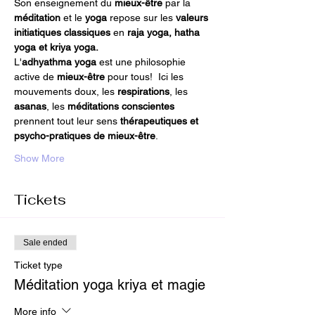
Son enseignement du 
mieux-être 
par la
méditation 
et le
 yoga
 repose sur les 
valeurs 
initiatiques classiques 
en 
raja yoga, hatha 
yoga et kriya yoga. 
L'
adhyathma yoga
 est une philosophie 
active de
 mieux-être 
pour tous!  Ici les 
mouvements doux, les 
respirations
, les 
asanas
, les 
méditations conscientes 
prennent tout leur sens 
thérapeutiques et 
psycho-pratiques de mieux-être
.
Show More
Tickets
Sale ended
Ticket type
Méditation yoga kriya et magie
More info