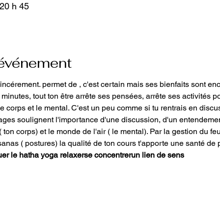
 20 h 45
'événement
sincérement. 
permet de 
, c'est certain mais ses bienfaits sont en
minutes, tout ton être arrête ses pensées, arrête ses activités po
e corps et le mental. C'est un peu comme si tu rentrais en discu
ages soulignent l'importance d'une discussion, d'un entendemen
ton corps) et le monde de l'air ( le mental). Par la gestion du feu
sanas ( postures) la qualité de ton cours t'apporte une santé de 
uer le hatha yoga 
relaxer
se concentrer
un lien de sens