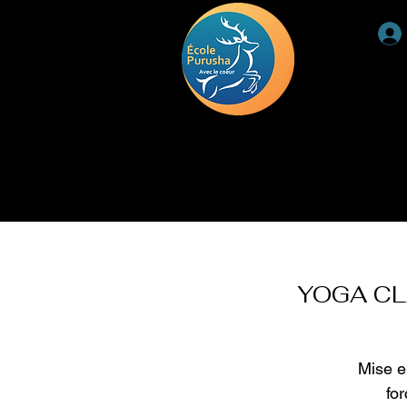
ACCUEIL
RETRAITE
DEUIL
TÉMOIGNAGE
YOGA CL
Mise e
fo