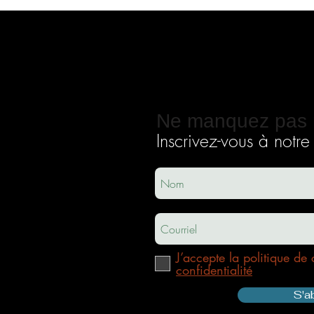
Ne manquez pas 
Inscrivez-vous à notre i
ec
usha.co
m
J’accepte la politique de 
confidentialité
S'a