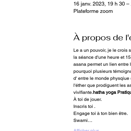
16 janv. 2023, 19 h 30 –
Plateforme zoom
À propos de l
Le 
a un pouvoir, je le crois 
la séance d'une heure et 15 
asana permet un lien entre l
pourquoi plusieurs témoign
d'
 entre le monde physqiue ( 
l'éther que prodiguent les a
vivifiante.
hatha yoga 
Pratiq
À toi de jouer.
Inscris toi .
Engage toi à ton bien être.
Swami…
Afficher plus