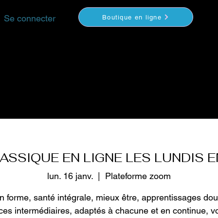
Se connecter
Boutique en ligne
YOGA
MÉDITATION
COACHING
VIDEOS
S
ASSIQUE EN LIGNE LES LUNDIS E
lun. 16 janv.
  |  
Plateforme zoom
n forme, santé intégrale, mieux être, apprentissages dou
rces intermédiaires, adaptés à chacune et en continue, v