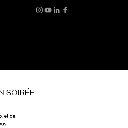
 BOUTIQUE
BLOGUE
À PROPOS
CONTACT
N SOIRÉE
x et de
ous