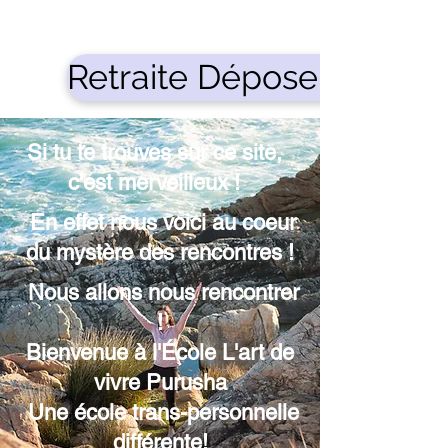
Retraite Déposer Son de
Si tu te trouves sur ce site,
c'est merveilleux !
En effet nous voici au coeur
du mystère des rencontres !
Nous allons nous rencontrer
!
Bienvenue à l'École L'art de
vivre Purusha
Une école trans-personnelle
différente!