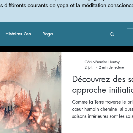
es différents courants de yoga et la méditation conscienc
Histoires Zen
Yoga
 changement
Gestion du changement
Cécile-Purusha Hontoy
2 juil.
2 min de lecture
Découvrez des s
approche initiat
Comme la Terre traverse le prin
cœur humain chemine lui aussi
saisons intérieures sont les sa
accidents. Elles sont les pass
profonde.