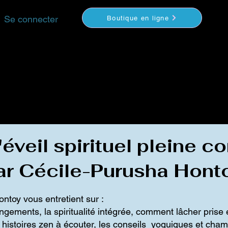
Se connecter
Boutique en ligne
YOGA
MÉDITATION
COACHING
VIDEOS
S
éveil spirituel pleine 
ar Cécile-Purusha Hont
toy vous entretient sur :
gements, la spiritualité intégrée, comment lâcher prise 
s histoires zen à écouter, les conseils yoguiques et cha