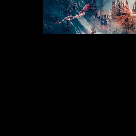
École Purusha
8 rue Mill
Howic
k (Qc) J0S
1G0, Québ
TÉLÉPHONE
: 450-601-4169
COURRIEL :
info@ecolepur
©2025 École Purusha -