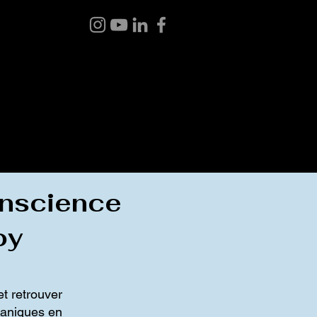
 BOUTIQUE
BLOGUE
À PROPOS
CONTACT
conscience
oy
et retrouver
maniques en