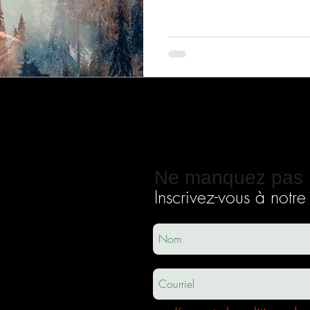
Ne manquez pas 
Inscrivez-vous à notre i
ec
usha.co
m