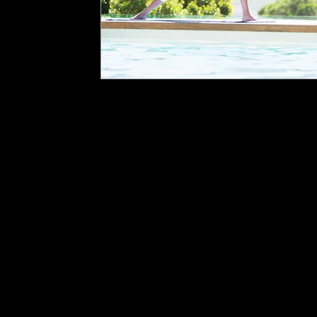
École Purusha
8 rue Mill
Howic
k (Qc) J0S
1G0, Québ
TÉLÉPHONE
: 450-601-4169
COURRIEL :
info@ecolepur
©2025 École Purusha -