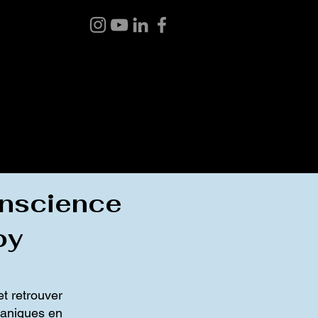
 BOUTIQUE
BLOGUE
À PROPOS
CONTACT
conscience
oy
et retrouver
maniques en