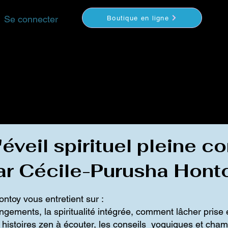
Se connecter
Boutique en ligne
YOGA
MÉDITATION
COACHING
VIDEOS
S
éveil spirituel pleine 
ar Cécile-Purusha Hont
toy vous entretient sur :
gements, la spiritualité intégrée, comment lâcher prise 
s histoires zen à écouter, les conseils yoguiques et cha