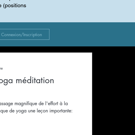
e (positions
Connexion/Inscription
re
oga méditation
ssage magnifique de l'effort à la
tique de yoga une leçon importante: