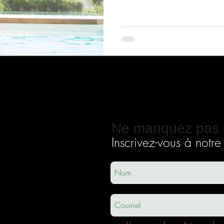
Ne manquez pas 
Inscrivez-vous à notre i
ec
usha.co
m