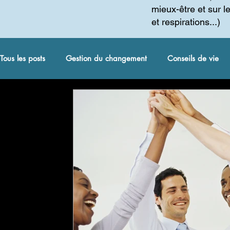
mieux-être et sur l
et respirations...)
Tous les posts
Gestion du changement
Conseils de vie
coaching spirituel et autres
Méditation
Gestion du