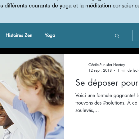
es différents courants de yoga et la méditation conscienc
Histoires Zen
Yoga
 changement
Gestion du changement
Cécile-Purusha Hontoy
12 sept. 2018
1 min de lect
Se déposer pour
Voici une formule gagnante! La
trouvons des #solutions. À c
soulevés,...