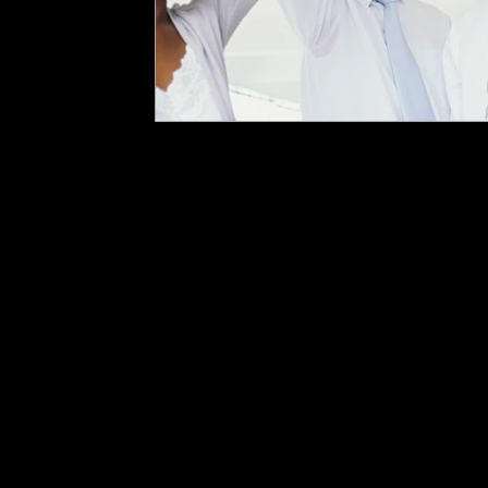
École Purusha
8 rue Mill
Howic
k (Qc) J0S
1G0, Québ
TÉLÉPHONE
: 450-601-4169
COURRIEL :
info@ecolepur
©2025 École Purusha -