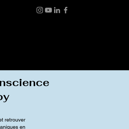
 BOUTIQUE
BLOGUE
À PROPOS
CONTACT
conscience
oy
et retrouver
maniques en