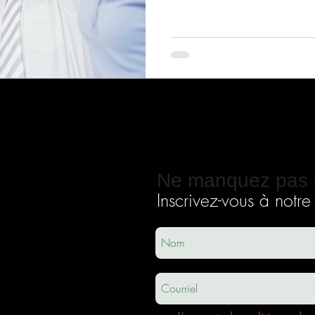
Ne manquez pas 
Inscrivez-vous à notre i
ec
usha.co
m