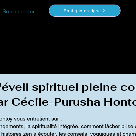
Se connecter
Boutique en ligne
YOGA
MÉDITATION
COACHING
VIDEOS
S
éveil spirituel pleine 
ar Cécile-Purusha Hont
toy vous entretient sur :
gements, la spiritualité intégrée, comment lâcher prise 
s histoires zen à écouter, les conseils yoguiques et cha