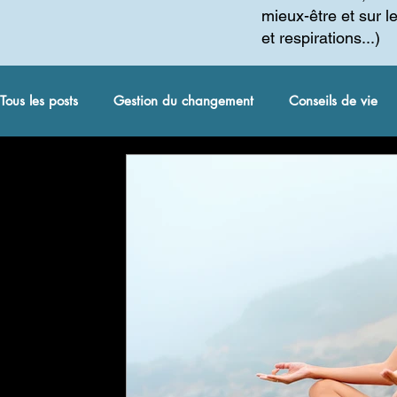
mieux-être et sur l
et respirations...)
Tous les posts
Gestion du changement
Conseils de vie
coaching spirituel et autres
Méditation
Gestion du