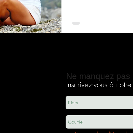
Ne manquez pas 
Inscrivez-vous à notre i
ec
usha.co
m