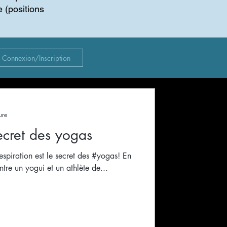
e (positions
Connexion/Inscription
ure
ecret des yogas
spiration est le secret des #yogas! En
entre un yogui et un athlète de...