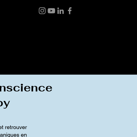
 BOUTIQUE
BLOGUE
À PROPOS
CONTACT
conscience
oy
et retrouver
maniques en