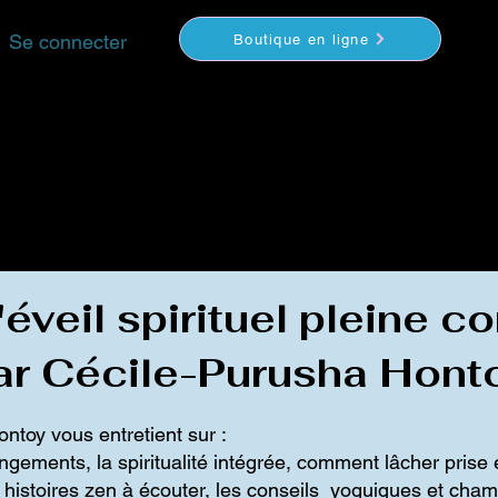
Se connecter
Boutique en ligne
YOGA
MÉDITATION
COACHING
VIDEOS
S
éveil spirituel pleine 
ar Cécile-Purusha Hont
toy vous entretient sur :
gements, la spiritualité intégrée, comment lâcher prise 
s histoires zen à écouter, les conseils yoguiques et cha