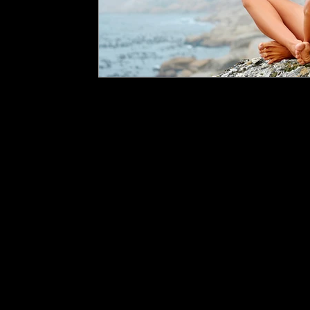
École Purusha
8 rue Mill
Howic
k (Qc) J0S
1G0, Québ
TÉLÉPHONE
: 450-601-4169
COURRIEL :
info@ecolepur
©2025 École Purusha -