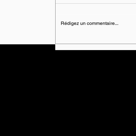
Rédigez un commentaire...
La quête du bonheur :
cherchons-nous vraiment ce
que nous croyons chercher ?
École Purusha
8 rue Mill
Howic
k (Qc) J0S
1G0, Québ
TÉLÉPHONE
: 450-601-4169
COURRIEL :
info@ecolepur