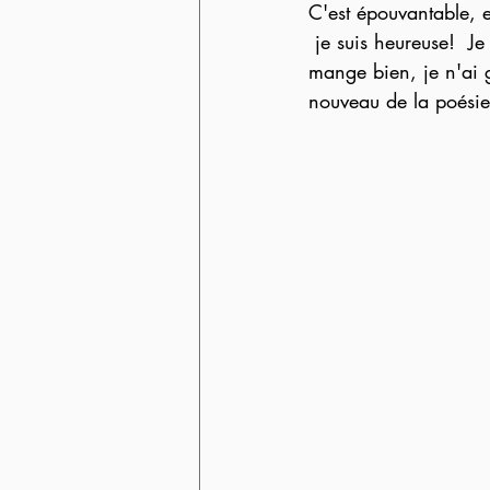
C'est épouvantable, e
 je suis heureuse!  Je dirais qu'une vague de bien-être ne cesse de me bercer! Je dors bien, je 
mange bien, je n'ai 
nouveau de la poésie