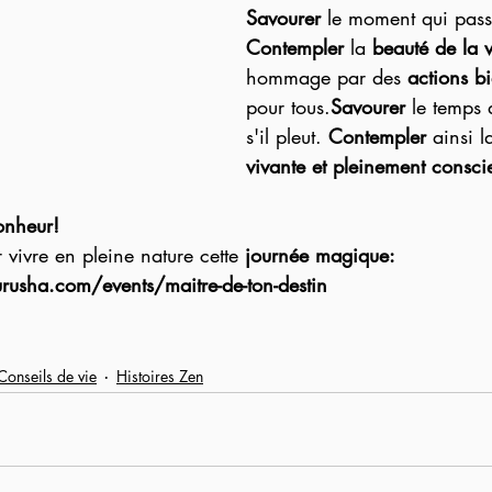
Savourer
 le moment qui pass
Contempler
 la 
beauté de la v
hommage par des 
actions b
pour tous.
Savourer 
le temps 
s'il pleut.
 Contempler
 ainsi 
vivante et pleinement consci
onheur!
r vivre en pleine nature cette
 journée magique:
usha.com/events/maitre-de-ton-destin
Conseils de vie
Histoires Zen