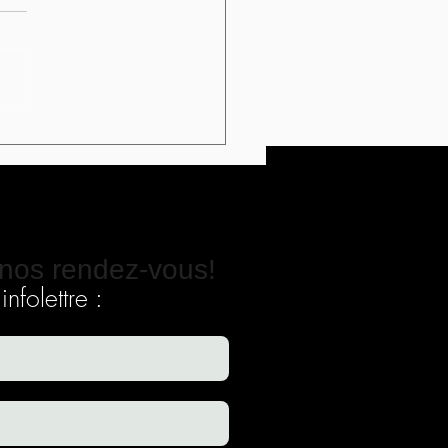
ndre à voir la réalité
e elle est.
nos rendez-vous!
nfolettre :