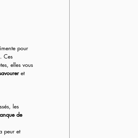
rimente pour 
e. Ces 
es, elles vous 
savourer
 et 
ssés, les 
anque de 
 peur et 