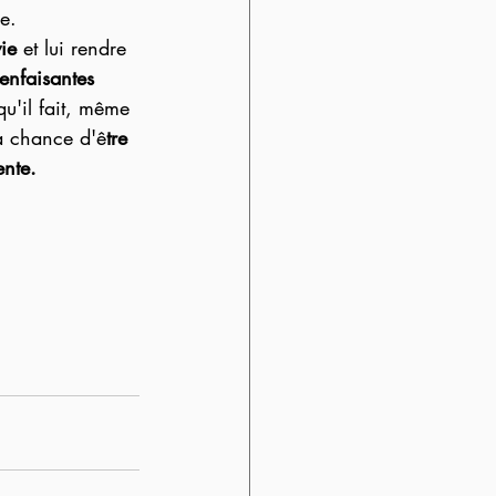
e.  
ie 
et lui rendre 
ienfaisantes
qu'il fait, même 
la chance d'ê
tre 
ente.