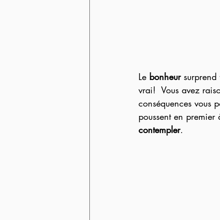
Le 
bonheur
 surprend 
vrai!  Vous avez rais
conséquences vous po
poussent en premier 
contempler
.