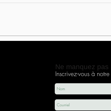
Découvrez des saisons du
Appre
cœur, une approche
comm
initiatique
Ne manquez pas 
Inscrivez-vous à notre i
ec
usha.co
m