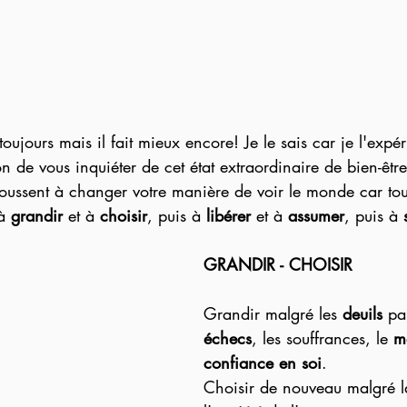
toujours mais il fait mieux encore! Je le sais car je l'expé
on de vous inquiéter de cet état extraordinaire de bien-êtr
ussent à changer votre manière de voir le monde car tout
à 
grandir 
et à 
choisir
, puis à 
libérer
 et à 
assumer
, puis à 
GRANDIR - CHOISIR
Grandir malgré les 
deuils
 pa
échecs
, les souffrances, le 
m
confiance en soi
.
Choisir de nouveau malgré la