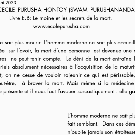
ai 2023
CECILE_PURUSHA HONTOY (SWAMI PURUSHANANDA
Livre E.B: Le moine et les secrets de la mort. 
www.ecolepurusha.com
sait plus mourir. L’homme moderne ne sait plus accueillir
e  sur l’avoir, la mort d’une personne  est devenue une 
tres  ne peut tenir compte.  Le déni de la mort entraîne 
iels absolument nécessaires à l’acquisition de la matur
it, on ne cesse de vouloir rajeunir ce qui est périssabl
ut-être,  à braver la mort. Mais même si la médecine f
e présente et il nous faut l’avouer sarcastiquement : elle g
L’homme moderne ne sait plus
fait semblant.  Dans ces dém
n’oublie jamais son étroitesse