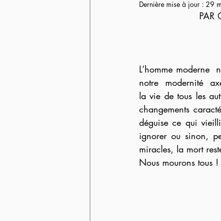
Dernière mise à jour :
29 m
PAR 
L’homme moderne  ne 
notre  modernité  axé
la vie de tous les au
changements caractér
déguise ce qui vieill
ignorer ou sinon, pe
miracles, la mort rest
Nous mourons tous !