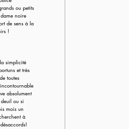
ustice 
grands ou petits 
 dame noire 
rt de sens à la 
irs ! 
a simplicité 
ortuns et très 
de toutes 
e incontournable 
uve absolument 
deuil ou si 
ois mois un 
 cherchent à 
 désaccords!  