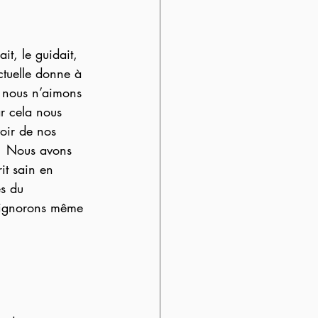
it, le guidait, 
ctuelle donne à 
et nous n’aimons 
r cela nous 
voir de nos 
!  Nous avons 
rit sain en 
s du 
 ignorons même 