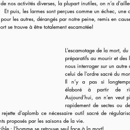
 de nos activités diverses, la plupart inutiles, on n’a d’ail
.   Et puis, les larmes sont perçues comme un échec, une 
pour les autres, dérangés par notre peine, remis en cause
mort se trouve à être totalement escamotée!     
L’escamotage de la mort, du 
préparatifs au mourir et des 
nous interroger sur un autre d
celui de l’ordre sacré du mo
Il n’y a pas si longtemps 
élaboré à partir de ritu
Aujourd’hui, on n’en veut pl
rapidement de sectes ou de
rejette d’aplomb ce nécessaire outil sacré de régularisa
s proposés par les saisons de la vie. 
rible : l’homme se retrouve seul face à la mort!