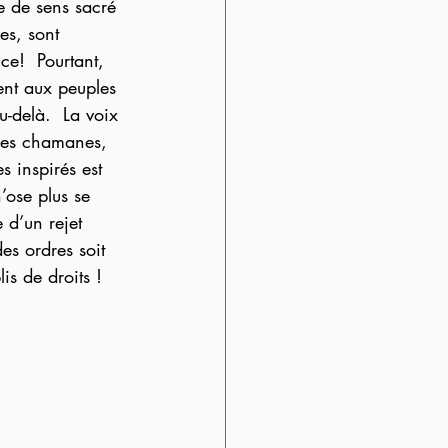
 de sens sacré 
es, sont 
ce!  Pourtant, 
ent aux peuples 
u-delà.  La voix 
des chamanes, 
s inspirés est 
’ose plus se 
 d’un rejet 
des ordres soit 
lis de droits !