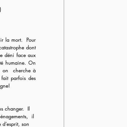
)
 la mort.  Pour 
catastrophe dont 
le déni face aux 
ité humaine. On 
e, on  cherche à 
ait parfois des 
agne!  
 changer.  Il 
énagements,  il 
 d’esprit, son 