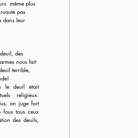
leurs  même plus 
cruauté pas 
 dans leur 
deuil, des 
larmes nous fait 
euil terrible, 
nde!
le deuil était 
els religieux. 
us, on juge fort 
 fous tous ceux 
tion des deuils, 