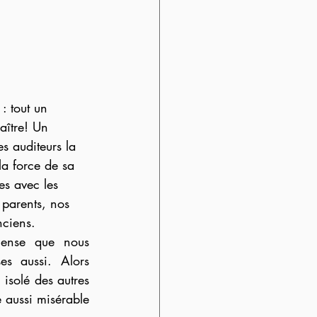
: tout un 
aître! Un 
s auditeurs la 
la force de sa 
les avec les 
 parents, nos 
nciens.
mense que nous 
es aussi. Alors 
 isolé des autres 
aussi misérable 