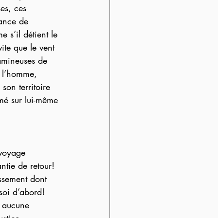
es, ces 
hance de 
s’il détient le 
ite que le vent 
amineuses de 
  l’homme, 
son territoire 
ermé sur lui-même 
 voyage 
tie de retour! 
ssement dont 
soi d’abord!  
e aucune 