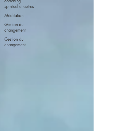
coaching
spirituel et autres
Méditation
Gestion du
changement
Gestion du
changement