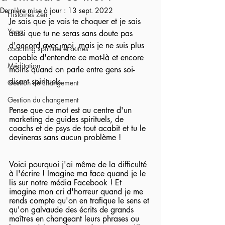
Dernière mise à jour :
13 sept. 2022
Histoires Zen
Je sais que je vais te choquer et je sais 
Yoga
aussi que tu ne seras sans doute pas 
d'accord avec moi, mais je ne suis plus 
coaching spirituel et autres
capable d'entendre ce mot-là et encore 
Méditation
moins quand on parle entre gens soi-
disant spirituels.
Gestion du changement
Gestion du changement
Pense que ce mot est au centre d'un 
marketing de guides spirituels, de 
coachs et de psys de tout acabit et tu le 
devineras sans aucun problème !
Voici pourquoi j'ai même de la difficulté 
à l'écrire ! Imagine ma face quand je le 
lis sur notre média Facebook ! Et 
imagine mon cri d'horreur quand je me 
rends compte qu'on en trafique le sens et 
qu'on galvaude des écrits de grands 
maîtres en changeant leurs phrases ou 