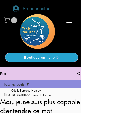
Se connecter
Boutique en ligne
Post
Tous les posts
Cécile-Purusha Hontoy
Tous les posts
17 août 2022
3 min de lecture
Moi, je ne suis plus capable
Gestion du changement
d'entendre ce mot !
Conseils de vie