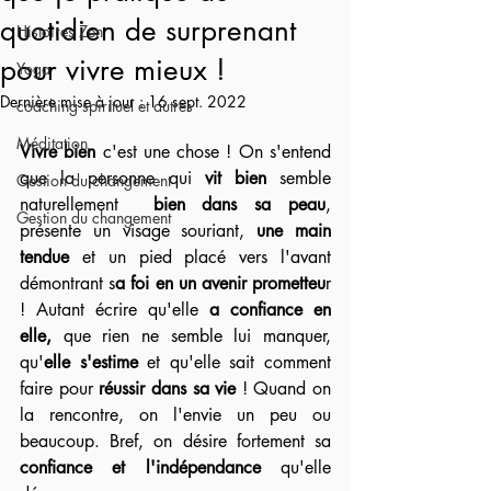
quotidien de surprenant
Histoires Zen
pour vivre mieux !
Yoga
Dernière mise à jour :
16 sept. 2022
coaching spirituel et autres
Méditation
Vivre bien
 c'est une chose ! On s'entend 
que la personne qui
 vit bien
 semble 
Gestion du changement
naturellement  
bien dans sa peau
, 
Gestion du changement
présente un visage souriant, 
une main 
tendue
 et un pied placé vers l'avant 
démontrant s
a foi en un avenir prometteu
r 
! Autant écrire qu'elle 
a confiance en 
elle,
 que rien ne semble lui manquer, 
qu'
elle s'estime
 et qu'elle sait comment 
faire pour 
réussir dans sa vie
 ! Quand on 
la rencontre, on l'envie un peu ou 
beaucoup. Bref, on désire fortement sa 
confiance et l'indépendance
 qu'elle 