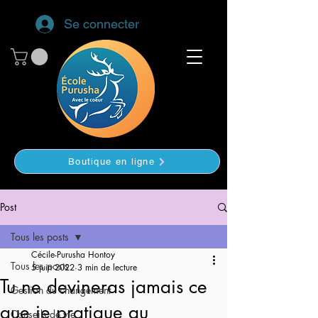
Se connecter
Boutique en ligne
Post
Tous les posts
Cécile-Purusha Hontoy
Tous les posts
5 juin 2022
3 min de lecture
Tu ne devineras jamais ce
Gestion du changement
que je pratique au
Conseils de vie