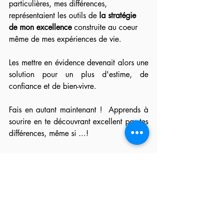
particulières, mes différences, 
représentaient les outils de 
la stratégie 
de mon excellence
 construite au coeur 
même de mes expériences de vie.  
Les mettre en évidence devenait alors une 
solution pour un plus d'estime, de 
confiance et de bien-vivre.
Fais en autant maintenant !  Apprends à 
sourire en te découvrant excellent par tes 
différences, même si ...!
Cécile Hontoy
(Swami Purushananda)
Coach de l'excellence 
Purushahontoy@hotmail.com
Tél: 450-601-4169