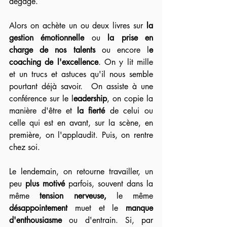
dégage.
Alors on achète un ou deux livres sur 
la 
gestion émotionnelle
 ou 
la prise en 
charge de nos talents
 ou encore l
e 
coaching de l'excellence
. On y lit mille 
et un trucs et astuces qu'il nous semble 
pourtant déjà savoir.  On assiste à une 
conférence sur le l
eadership
, on copie la 
manière d'être et 
la fierté 
de celui ou 
celle qui est en avant, sur la scène, en 
première, on l'applaudit. Puis, on rentre 
chez soi. 
Le lendemain, on retourne travailler, un 
peu 
plus motivé
 parfois, souvent dans la 
même 
tension nerveuse, 
le même 
désappointement 
muet et le 
manque 
d'enthousiasme
 ou d'entrain. Si, par 